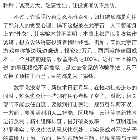
种种，诱惑力大、迷惑性强，让投资者防不胜防。
不过，诈骗手段再怎么花样百变，归根结底都是利用
了部分人的贪婪心理。揭下这些披在元宇宙、人工智能身
上的“外衣”，其实骗术并不高明，本质上都是以高收益作
诱饵，想方设法诱惑投资者掏出钱包。例如，某款元宇宙
游戏声称能边玩边赚钱，投资20万元，两周就能赚回成
本，一个月就能翻倍，收益率高达100%。这样“天上掉馅
饼”的事压根经不起推敲，是过去常见的诈骗手法，只不
过换了顶帽子而已，目的都是为了骗钱。
数字化浪潮下，新技术日新月异，在推动社会进步的
同时，难免也会让一些别有用心者钻了空子。对此，相关
部门不能放任自流，要做到打击整治、规范引导两不误。
一方面，要灵活利用人工智能、区块链、云计算等新技术
进行反制，精准追踪排查，提升破案效率，一旦查明违法
犯罪事实，坚决依法从重从快惩处，切实形成对不法分子
的震慑力；另一方面，应化被动为主动，尽快完善与元宇